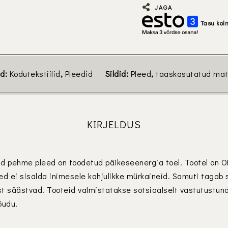
JAGA
Tasu kol
ad:
Kodutekstiilid
,
Pleedid
Sildid:
Pleed
,
taaskasutatud mate
KIRJELDUS
ud pehme pleed on toodetud päikeseenergia toel. Tootel on
eed ei sisalda inimesele kahjulikke mürkaineid. Samuti tagab
st säästvad. Tooteid valmistatakse sotsiaalselt vastutustund
õudu.