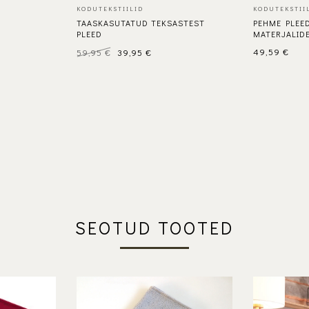
KODUTEKSTIILID
KODUTEKSTII
TAASKASUTATUD TEKSASTEST
PEHME PLEE
PLEED
MATERJALID
Algne
Current
hind
price
59,95
€
39,95
€
49,59
€
oli:
is:
59,95 €.
39,95 €.
SEOTUD TOOTED