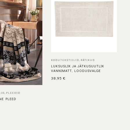
KO
10
4
KODUTEKSTIILID
,
RÄTIKUD
LUKSUSLIK JA JÄTKUSUUTLIK
VANNIMATT, LOODUSVALGE
38,95
€
LID
,
PLEEDID
NE PLEED