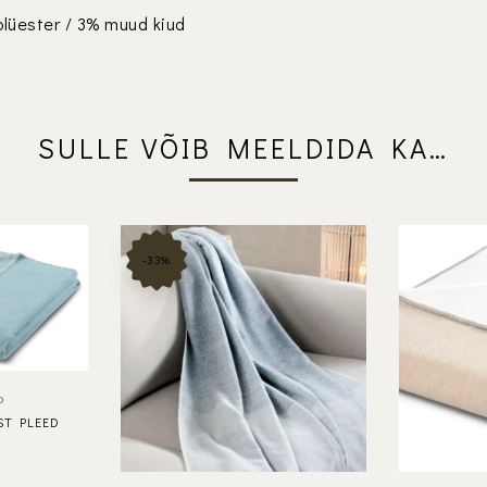
polüester / 3% muud kiud
SULLE VÕIB MEELDIDA KA…
-33%
D
ST PLEED