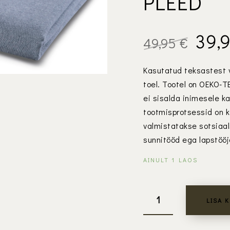
PLEED
Alg
39,
49,95
€
hin
Kasutatud teksastest 
oli:
toel. Tootel on OEKO-T
49,9
ei sisalda inimesele k
tootmisprotsessid on k
valmistatakse sotsiaal
sunnitööd ega lapstööj
AINULT 1 LAOS
LISA 