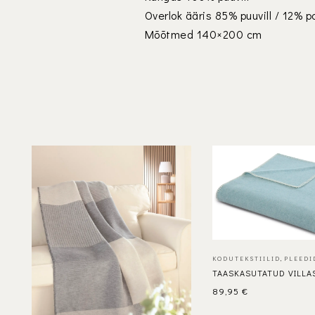
Overlok ääris 85% puuvill / 12% 
Mõõtmed 140×200 cm
KODUTEKSTIILID
,
PLEEDI
TAASKASUTATUD VILLA
89,95
€