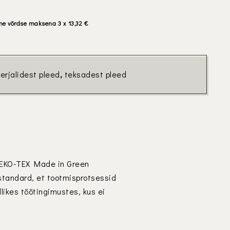
me võrdse maksena 3 x
13,32
€
rjalidest pleed
,
teksadest pleed
 OEKO-TEX Made in Green
 standard, et tootmisprotsessid
likes töötingimustes, kus ei