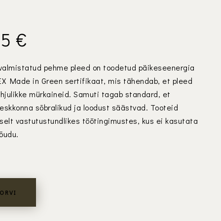
ne
Current
95
€
d
price
valmistatud pehme pleed on toodetud päikeseenergia
is:
EX Made in Green sertifikaat, mis tähendab, et pleed
5 €.
39,95 €.
ahjulikke mürkaineid. Samuti tagab standard, et
eskkonna sõbralikud ja loodust säästvad. Tooteid
selt vastutustundlikes töötingimustes, kus ei kasutata
õudu.
KORVI