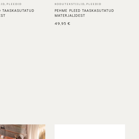
LID
,
PLEEDID
KODUTEKSTIILID
,
PLEEDID
KO
D TAASKASUTATUD
PEHME PLEED TAASKASUTATUD
T
EST
MATERJALIDEST
PL
49,95
€
4