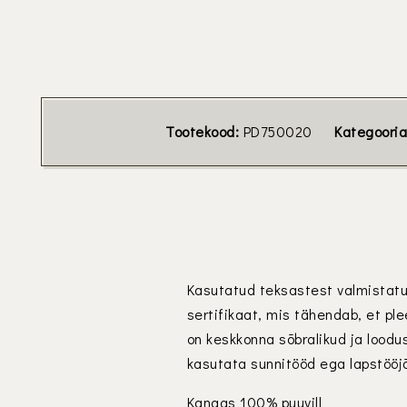
Tootekood:
PD750020
Kategoori
Kasutatud teksastest valmistat
sertifikaat, mis tähendab, et pl
on keskkonna sõbralikud ja loodu
kasutata sunnitööd ega lapstööj
Kangas 100% puuvill