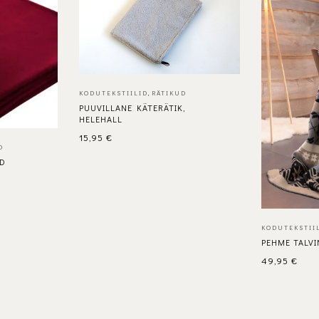
KODUTEKSTIILID
,
RÄTIKUD
PUUVILLANE KÄTERÄTIK,
HELEHALL
15,95
€
D
ED
KODUTEKSTII
PEHME TALVI
49,95
€