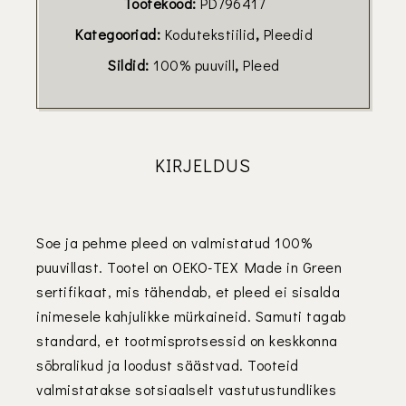
Tootekood:
PD796417
Kategooriad:
Kodutekstiilid
,
Pleedid
Sildid:
100% puuvill
,
Pleed
KIRJELDUS
Soe ja pehme pleed on valmistatud 100%
puuvillast. Tootel on OEKO-TEX Made in Green
sertifikaat, mis tähendab, et pleed ei sisalda
inimesele kahjulikke mürkaineid. Samuti tagab
standard, et tootmisprotsessid on keskkonna
sõbralikud ja loodust säästvad. Tooteid
valmistatakse sotsiaalselt vastutustundlikes