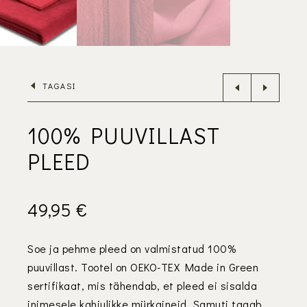
TAGASI
100% PUUVILLAST
PLEED
49,95
€
Soe ja pehme pleed on valmistatud 100%
puuvillast. Tootel on OEKO-TEX Made in Green
sertifikaat, mis tähendab, et pleed ei sisalda
inimesele kahjulikke mürkaineid. Samuti tagab