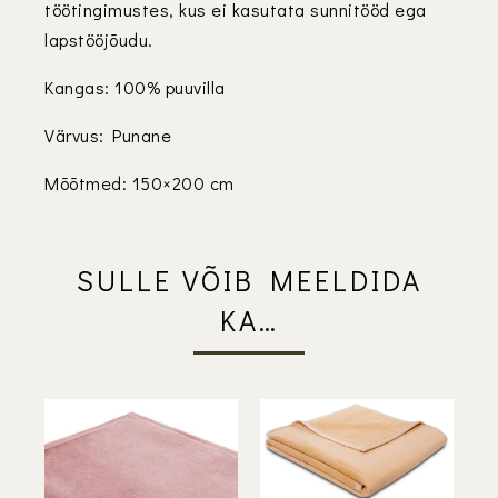
töötingimustes, kus ei kasutata sunnitööd ega
lapstööjõudu.
Kangas: 100% puuvilla
Värvus: Punane
Mõõtmed: 150×200 cm
SULLE VÕIB MEELDIDA
KA…