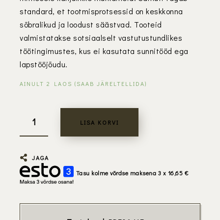
standard, et tootmisprotsessid on keskkonna
sõbralikud ja loodust säästvad. Tooteid
valmistatakse sotsiaalselt vastutustundlikes
töötingimustes, kus ei kasutata sunnitööd ega
lapstööjõudu.
AINULT 2 LAOS (SAAB JÄRELTELLIDA)
LISA KORVI
JAGA
Tasu kolme võrdse maksena 3 x
16,65
€