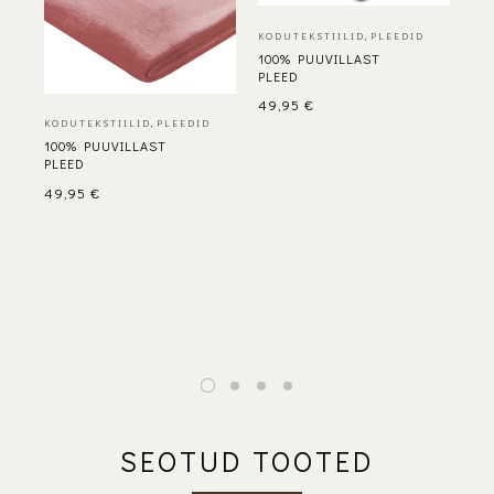
KODUTEKSTIILID
,
PLEEDID
100% PUUVILLAST
PLEED
49,95
€
KODUTEKSTIILID
,
PLEEDID
KO
100% PUUVILLAST
10
PLEED
PL
49,95
€
42
SEOTUD TOOTED