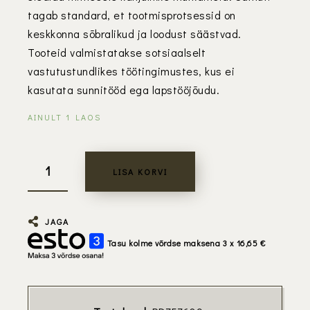
tagab standard, et tootmisprotsessid on
keskkonna sõbralikud ja loodust säästvad.
Tooteid valmistatakse sotsiaalselt
vastutustundlikes töötingimustes, kus ei
kasutata sunnitööd ega lapstööjõudu.
AINULT 1 LAOS
LISA KORVI
JAGA
Tasu kolme võrdse maksena 3 x
16,65
€