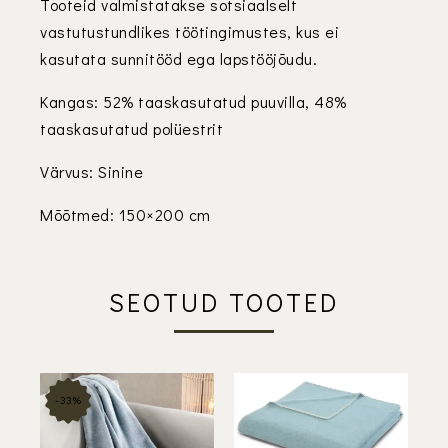
Tooteid valmistatakse sotsiaalselt
vastutustundlikes töötingimustes, kus ei
kasutata sunnitööd ega lapstööjõudu.
Kangas: 52% taaskasutatud puuvilla, 48%
taaskasutatud polüestrit
Värvus: Sinine
Mõõtmed: 150×200 cm
SEOTUD TOOTED
-33%