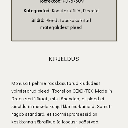
Tootekood:
PD757609
Kategooriad:
Kodutekstiilid
,
Pleedid
Sildid:
Pleed
,
taaskasutatud
materjalidest pleed
KIRJELDUS
Mõnusalt pehme taaskasutatud kiududest
valmistatud pleed. Tootel on OEKO-TEX Made in
Green sertifikaat, mis tähendab, et pleed ei
sisalda inimesele kahjulikke mürkaineid. Samuti
tagab standard, et tootmisprotsessid on
keskkonna sõbralikud ja loodust säästvad.