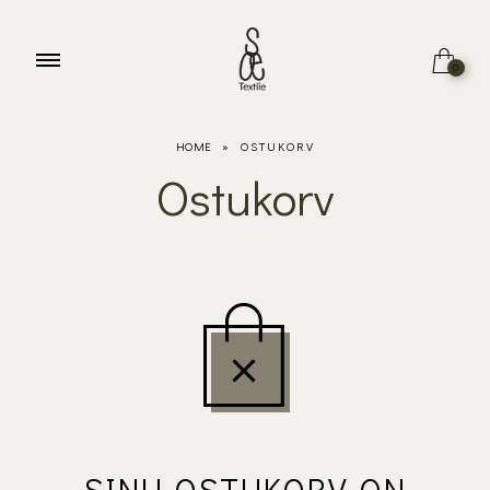
0
HOME
»
OSTUKORV
Ostukorv
SINU OSTUKORV ON