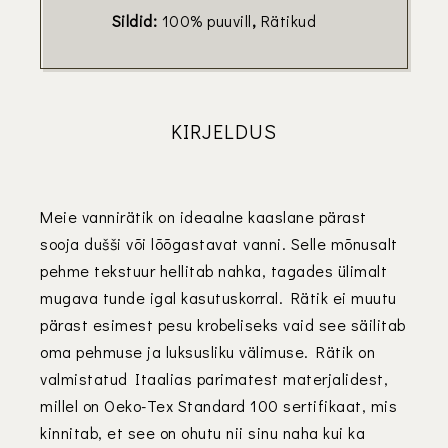
Sildid:
100% puuvill
,
Rätikud
KIRJELDUS
Meie vannirätik on ideaalne kaaslane pärast
sooja dušši või lõõgastavat vanni. Selle mõnusalt
pehme tekstuur hellitab nahka, tagades ülimalt
mugava tunde igal kasutuskorral. Rätik ei muutu
pärast esimest pesu krobeliseks vaid see säilitab
oma pehmuse ja luksusliku välimuse. Rätik on
valmistatud Itaalias parimatest materjalidest,
millel on Oeko-Tex Standard 100 sertifikaat, mis
kinnitab, et see on ohutu nii sinu naha kui ka