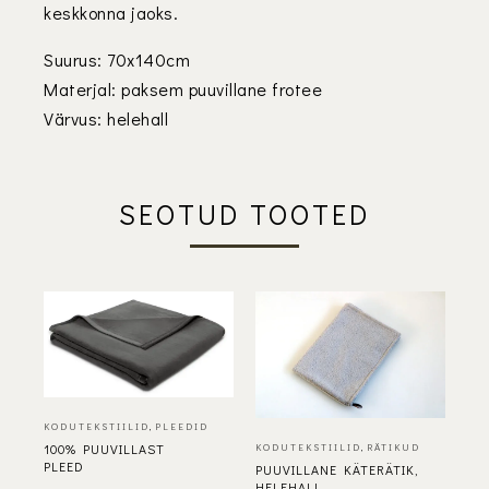
keskkonna jaoks.
Suurus: 70x140cm
Materjal: paksem puuvillane frotee
Värvus: helehall
SEOTUD TOOTED
KODUTEKSTIILID
,
PLEEDID
100% PUUVILLAST
KODUTEKSTIILID
,
RÄTIKUD
PLEED
PUUVILLANE KÄTERÄTIK,
HELEHALL