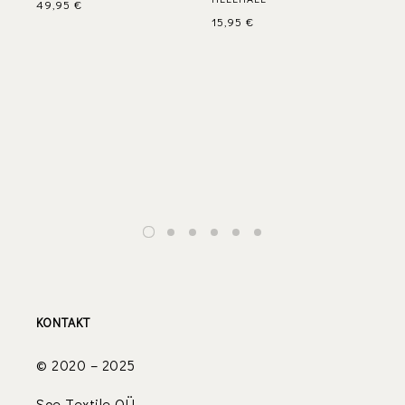
49,95
€
KO
15,95
€
OR
FR
HE
5,
KONTAKT
© 2020 – 2025
Soe Textile OÜ