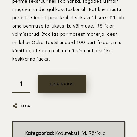
pehme tekstuur hellitab nahka, tagades ülimalt
mugava tunde igal kasutuskorral. Rätik ei muutu
pärast esimest pesu krobeliseks vaid see säilitab
oma pehmuse ja luksusliku välimuse. Rätik on
valmistatud Itaalias parimatest materjalidest,
millel on Oeko-Tex Standard 100 sertifikaat, mis
kinnitab, et see on ohutu nii sinu naha kui ka
keskkonna jaoks.
LISA KORVI
JAGA
Kategooriad:
Kodutekstiilid
,
Rätikud