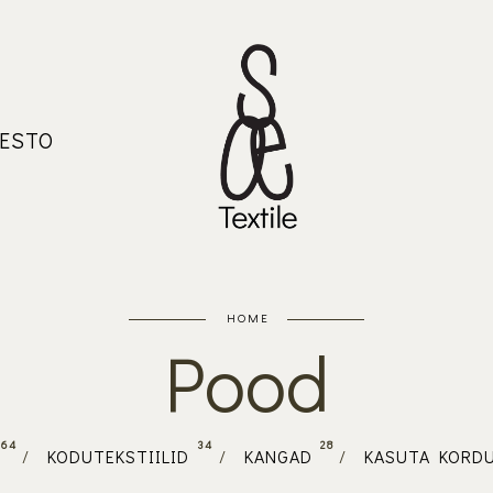
ESTO
HOME
Pood
64
34
28
/
KODUTEKSTIILID
/
KANGAD
/
KASUTA KORD