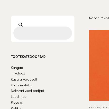
Näitan 61–64
TOOTEKATEGOORIAD
Kangad
Trikotaaž
Kasuta korduvalt
Kodutekstiilid
Dekoratiivsed padjad
Laudlinad
Pleedid
Rätikud
KANGAD
,
TRIK