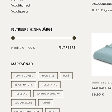
ORGAANILINE
Voodikatted
12,95
€
iga 
Voodipesu
FILTREERI HINNA JÄRGI
FILTREERI
Hind:
0 €
—
90 €
MÄRKSÕNAD
100% PUUVILL
100% VILL
BEEŽ
KODUTEKSTII
BEIGE NATURE
HELESININE
TAASKASUTAT
89,95
€
HELLBLAU
KORDUVKASUTATAV
LOODUSVALGE
NATUR
ORGAANILINE RÄTIK
PLEED