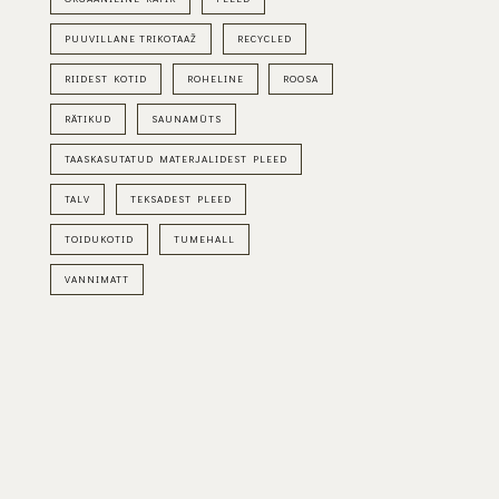
PUUVILLANE TRIKOTAAŽ
RECYCLED
RIIDEST KOTID
ROHELINE
ROOSA
RÄTIKUD
SAUNAMÜTS
TAASKASUTATUD MATERJALIDEST PLEED
TALV
TEKSADEST PLEED
TOIDUKOTID
TUMEHALL
VANNIMATT