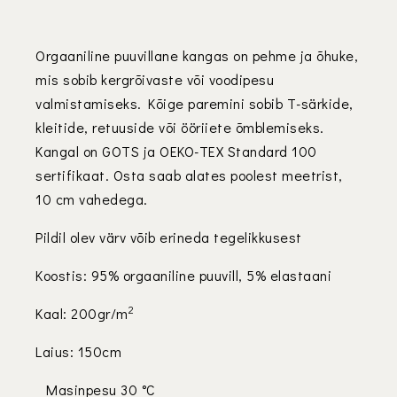
Orgaaniline puuvillane kangas on pehme ja õhuke,
mis sobib kergrõivaste või voodipesu
valmistamiseks. Kõige paremini sobib T-särkide,
kleitide, retuuside või ööriiete õmblemiseks.
Kangal on GOTS ja OEKO-TEX Standard 100
sertifikaat. Osta saab alates poolest meetrist,
10 cm vahedega.
Pildil olev värv võib erineda tegelikkusest
Koostis: 95% orgaaniline puuvill, 5% elastaani
2
Kaal: 200gr/m
Laius: 150cm
Masinpesu 30 °C