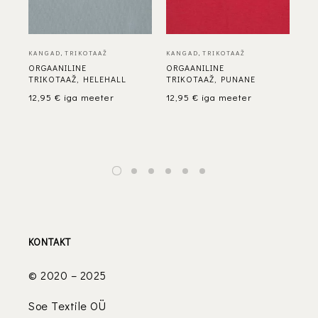
KANGAD
,
TRIKOTAAŽ
KANGAD
,
TRIKOTAAŽ
KA
ORGAANILINE
ORGAANILINE
OR
TRIKOTAAŽ, HELEHALL
TRIKOTAAŽ, PUNANE
TR
TU
12,95
€
iga meeter
12,95
€
iga meeter
12
KONTAKT
© 2020 – 2025
Soe Textile OÜ