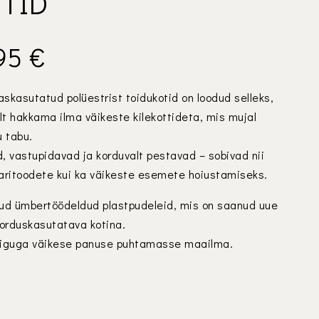
TID
,95
€
skasutatud polüestrist toidukotid on loodud selleks,
t hakkama ilma väikeste kilekottideta, mis mujal
 tabu.
, vastupidavad ja korduvalt pestavad – sobivad nii
agaritoodete kui ka väikeste esemete hoiustamiseks.
tud ümbertöödeldud plastpudeleid, mis on saanud uue
 korduskasutatava kotina.
äiguga väikese panuse puhtamasse maailma.