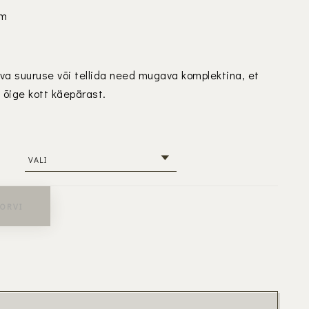
cm
iva suuruse või tellida need mugava komplektina, et
 õige kott käepärast.
KORVI