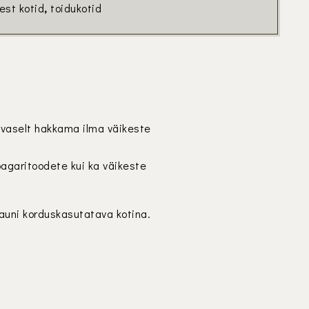
dest kotid
,
toidukotid
evaselt hakkama ilma väikeste
pagaritoodete kui ka väikeste
kauni korduskasutatava kotina.