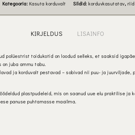
Kategooria:
Kasuta korduvalt
Sildid:
korduvkasutatav
,
rii
KIRJELDUS
LISAINFO
 polüestrist toidukotid on loodud selleks, et saaksid igapä
as on juba ammu tabu.
vad ja korduvalt pestavad – sobivad nii puu- ja juurviljade, 
ödeldud plastpudeleid, mis on saanud uue elu praktilise ja 
ikese panuse puhtamasse maailma.