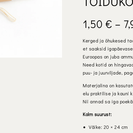
TOIDUKO
1,50
€
–
7
Kerged ja õhukesed taa
et saaksid igapäevasel
Euroopas on juba ammu
Need kotid on hingavad
puu- ja juurviljade, p
Materjalina on kasuta
elu praktilise ja kauni
Nii annad sa iga poek
Kolm suurust:
Väike: 20 × 24 cm