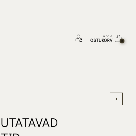
0,00
€
OSTUKORV
0
UTATAVAD