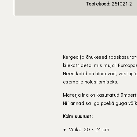
Tootekood:
251021-2
Kerged ja õhukesed taaskasutatud
kilekottideta, mis mujal Euroop
Need kotid on hingavad, vastupida
esemete hoiustamiseks.
Materjalina on kasutatud ümbertö
Nii annad sa iga poekäiguga vä
Kolm suurust:
Väike: 20 × 24 cm