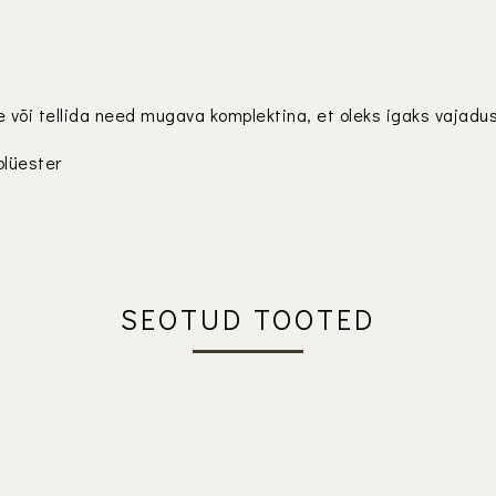
e või tellida need mugava komplektina, et oleks igaks vajadu
olüester
SEOTUD TOOTED